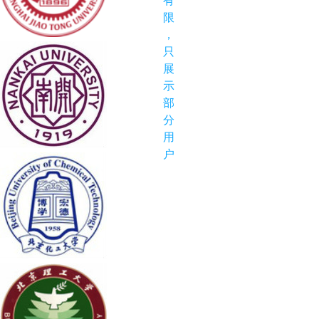
有
限
，
只
展
示
部
分
用
户
。