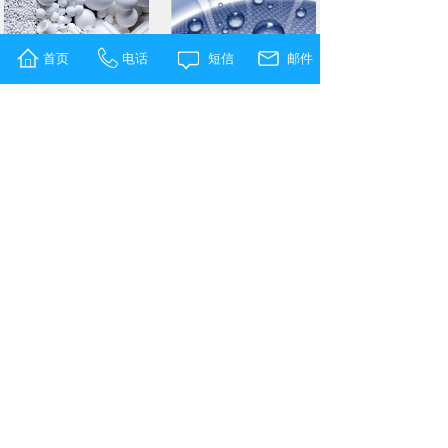
首页
电话
短信
邮件
功能纺织
催化剂
行业资
讯
静电纺丝总失败？弄懂高分子与溶
894
2026-05-09
静电纺丝机
对喷型
Advanced Materi
827
2026-04-29
云帆无针静电纺丝：抗造量产双b
808
2026-04-29
云帆静电纺丝机客户国际综合性顶
872
2026-04-29